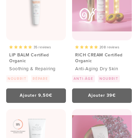
32
438 reviews
reviews
888 reviews
reviews
Certified organic n...
Organic Perfection
PURIFYING GEL
HAND CR
...
Certifie...
39 €
27 €
44 €
23 €
AJOUTER
AJOUTER
AJOUTER
AJOU
35 reviews
208 reviews
LIP BALM Certified
RICH CREAM Certified
Organic
Organic
Soothing & Repairing
Anti-Aging Dry Skin
NOURRIT
RÉPARE
ANTI-ÂGE
NOURRIT
Ajouter 9,50€
Ajouter 39€