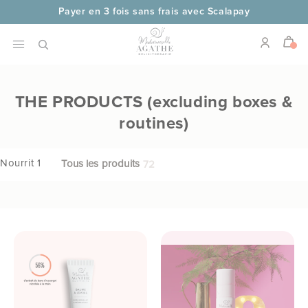
Skip to
Payer en 3 fois sans frais avec Scalapay
content
Livraison en 48 heures
Frais de port offerts dès 69€ 
THE PRODUCTS (excluding boxes &
routines)
Nourrit 1
Tous les produits
72