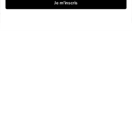
Je m'inscris
Jamy vous propose une visite des
coulisses de notre héliciculture dans la
Drôme
Suivez le guide !