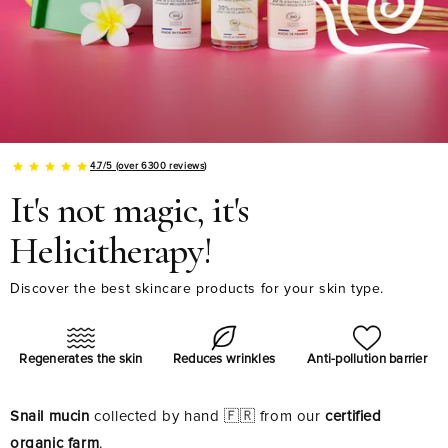
32
438 reviews
reviews
888 reviews
reviews
Certified organic n...
Organic Perfection
PURIFYING GEL
HAND CR
...
Certifie...
39 €
27 €
44 €
23 €
AJOUTER
AJOUTER
AJOUTER
AJOU
4.7/5 (over 6300 reviews)
It's not magic, it's
Helicitherapy!
Discover the best skincare products for your skin type.
Regenerates the skin
Reduces wrinkles
Anti-pollution barrier
Snail mucin
collected by hand 🇫🇷 from our
certified
organic farm
.