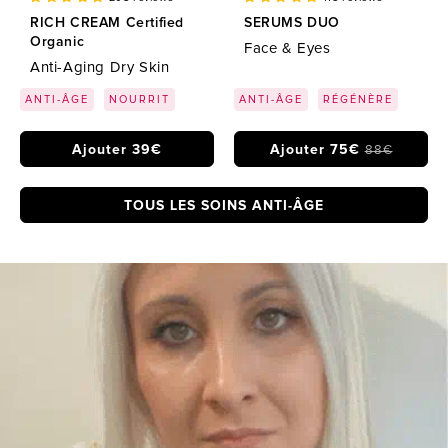
RICH CREAM Certified
SERUMS DUO
Organic
Face & Eyes
Anti-Aging Dry Skin
ANTI-ÂGE
NOURRIT
ANTI-ÂGE
RÉGÉNÈRE
Ajouter 39€
Ajouter 75€
88€
TOUS LES SOINS ANTI-ÂGE