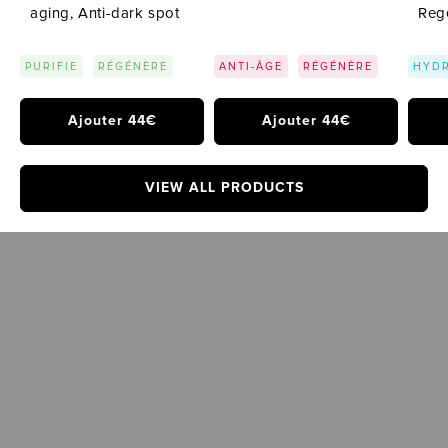
aging, Anti-dark spot
Reg
PURIFIE
RÉGÉNÈRE
ANTI-ÂGE
RÉGÉNÈRE
HYD
Ajouter 44€
Ajouter 44€
VIEW ALL PRODUCTS