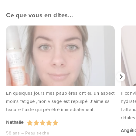
Ce que vous en dites...
En quelques jours mes paupières ont eu un aspect
Il conv
moins fatigué ,mon visage est repulpé, J'aime sa
hydrate
texture fluide qui pénétré immédiatement.
l attén
ridules
Nathalie
Angéli
58 ans – Peau sèche