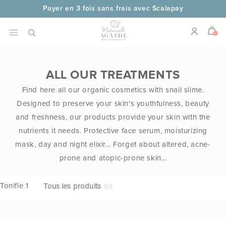
Skip to
Payer en 3 fois sans frais avec Scalapay
content
is de port offerts dès 69€ d'achats
Livraison en 48 heures
ALL OUR TREATMENTS
Find here all our organic cosmetics with snail slime.
Designed to preserve your skin's youthfulness, beauty
and freshness, our products provide your skin with the
nutrients it needs. Protective face serum, moisturizing
mask, day and night elixir… Forget about altered, acne-
prone and atopic-prone skin…
Tonifie 1
Tous les produits
89